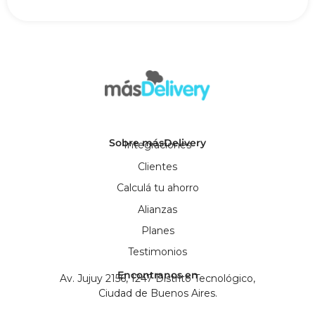
Sobre másDelivery
Integraciones
Clientes
Calculá tu ahorro
Alianzas
Planes
Testimonios
Encontranos en
Av. Jujuy 2156, 1247 Distrito Tecnológico,
Ciudad de Buenos Aires.